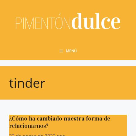
Saltar
al
contenido
MENÚ
tinder
¿Cómo ha cambiado nuestra forma de
relacionarnos?