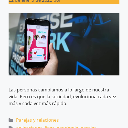
22 de enero de 2022
por
Natalia Cachafeiro
Las personas cambiamos a lo largo de nuestra
vida. Pero es que la sociedad, evoluciona cada vez
más y cada vez más rápido.
Categorías
Parejas y relaciones
Etiquetas