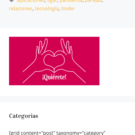
aplicaciones
,
ligar
,
pandemia
,
parejas
,
relaciones
,
tecnología
,
tinder
Categorias
[grid content="post" taxonomy="category"