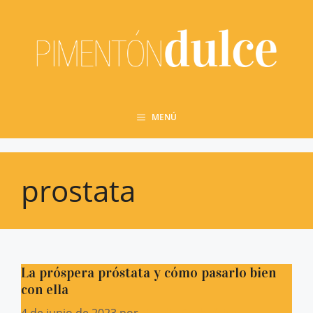
Saltar
al
contenido
MENÚ
prostata
La próspera próstata y cómo pasarlo bien
con ella