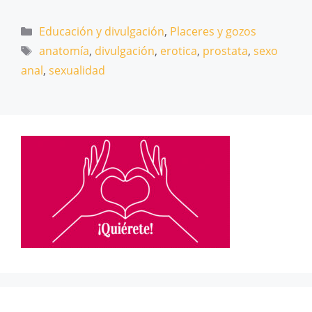
Categorías
Educación y divulgación
,
Placeres y gozos
Etiquetas
anatomía
,
divulgación
,
erotica
,
prostata
,
sexo
anal
,
sexualidad