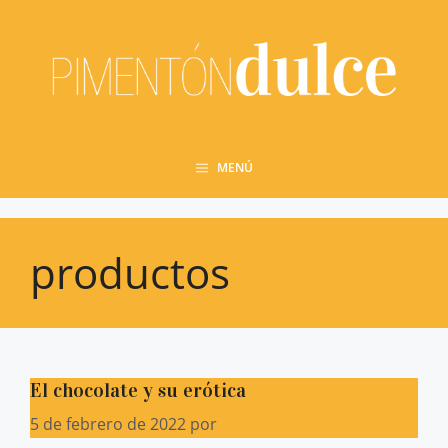
Saltar
al
contenido
MENÚ
productos
El chocolate y su erótica
5 de febrero de 2022
por
Natalia Cachafeiro