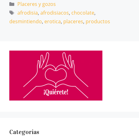
Categorías
Placeres y gozos
Etiquetas
afrodisia
,
afrodisiacos
,
chocolate
,
desmintiendo
,
erotica
,
placeres
,
productos
Categorias