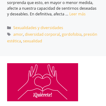
sorprenda que esto, en mayor o menor medida,
afecte a nuestra capacidad de sentirnos deseadas
y deseables. En definitiva, afecta …
Leer más
Categorías
Sexualidades y diversidades
Etiquetas
amor
,
diversidad corporal
,
gordofobia
,
presión
estética
,
sexualidad