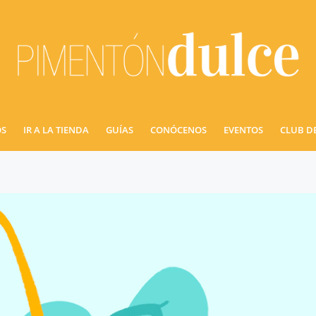
OS
IR A LA TIENDA
GUÍAS
CONÓCENOS
EVENTOS
CLUB D